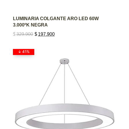
AGREGAR AL CARRITO
LUMINARIA COLGANTE ARO LED 60W
3.000ºK NEGRA
$
329.900
$
197.900
↓ 41%