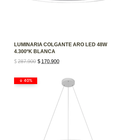
AGREGAR AL CARRITO
LUMINARIA COLGANTE ARO LED 48W
4.300ºK BLANCA
$
287.900
$
170.900
↓ 40%