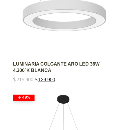
AGREGAR AL CARRITO
LUMINARIA COLGANTE ARO LED 36W
4.300ºK BLANCA
$
215.900
$
129.900
↓ 49%