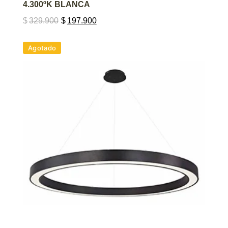
4.300ºK BLANCA
$
329.900
$
197.900
Agotado