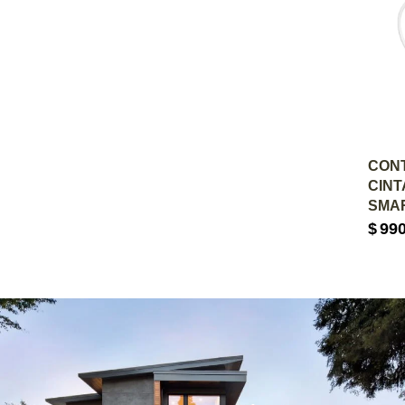
A
CON
CIN
SMAR
$
99