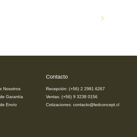
Ampolletas Philips
COMPRAR AHORA
Contacto
e Nosotros
Recepción: (+56) 2 2981 6267
 de Garantía
Ventas: (+56) 9 3238 0156
 de Envío
Cotizaciones: contacto@ledconcept.cl