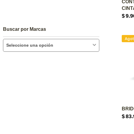
A
CON
CINT
$
9.9
Buscar por Marcas
Ago
Seleccione una opción
A
BRID
$
83.