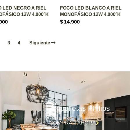
GREGAR AL CARRITO
AGREGAR AL CARRITO
 LED NEGRO A RIEL
FOCO LED BLANCO A RIEL
FÁSICO 12W 4.000ºK
MONOFÁSICO 12W 4.000ºK
900
$
14.900
3
4
Siguiente
Ampolletas Philips
COMPRAR AHORA