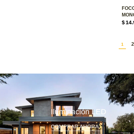
A
FOCO
MONO
$
14.
2
1
Iluminación LED
COMPRAR AHORA