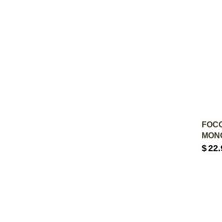
A
FOCO
MONO
$
22.