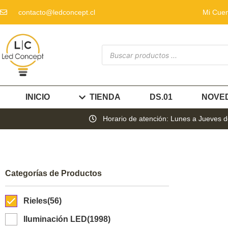
contacto@ledconcept.cl
Mi Cue
INICIO
TIENDA
DS.01
NOVE
Horario de atención: Lunes a Jueves de
Categorías de Productos
Rieles
(56)
Iluminación LED
(1998)