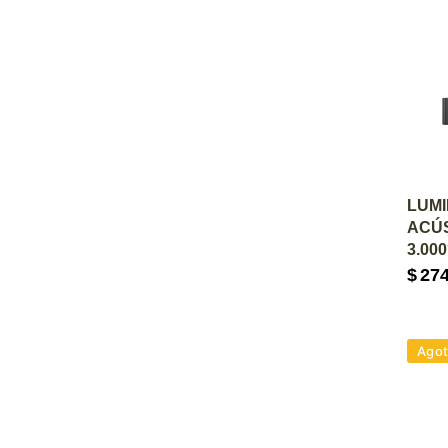
A
LUMI
ACÚS
3.00
$
27
Ago