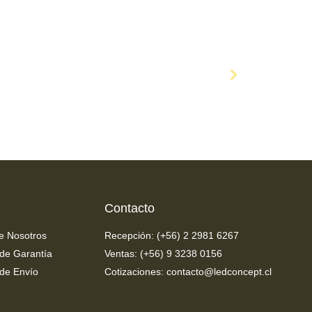
Ampolletas Philips
COMPRAR AHORA
Contacto
e Nosotros
Recepción: (+56) 2 2981 6267
 de Garantía
Ventas: (+56) 9 3238 0156
 de Envío
Cotizaciones: contacto@ledconcept.cl