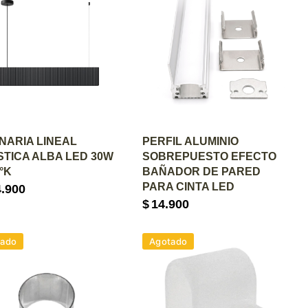
GREGAR AL CARRITO
AGREGAR AL CARRITO
NARIA LINEAL
PERFIL ALUMINIO
TICA ALBA LED 30W
SOBREPUESTO EFECTO
0°K
BAÑADOR DE PARED
PARA CINTA LED
4.900
$
14.900
tado
Agotado