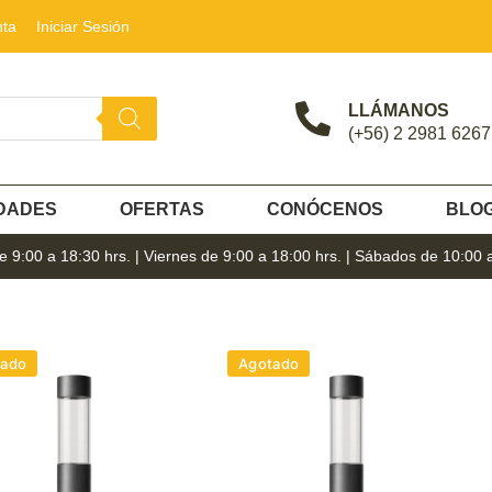
nta
Iniciar Sesión
LLÁMANOS
(+56) 2 2981 6267
DADES
OFERTAS
CONÓCENOS
BLO
 9:00 a 18:30 hrs. | Viernes de 9:00 a 18:00 hrs. | Sábados de 10:00 
tado
Agotado