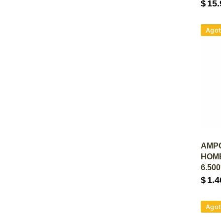
$
15.
Ago
A
AMP
HOME
6.50
$
1.4
Ago