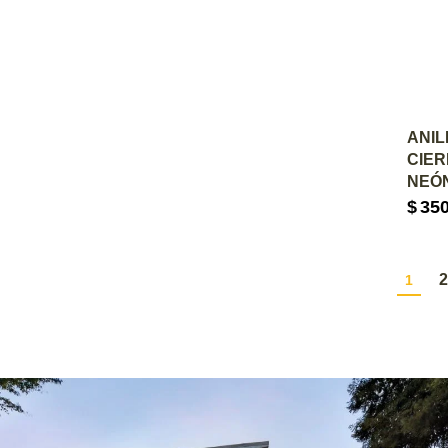
A
ANIL
CIE
NEÓ
$
35
2
1