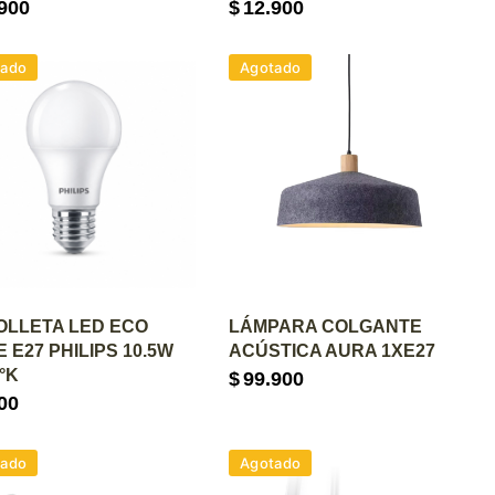
900
$
12.900
tado
Agotado
GREGAR AL CARRITO
AGREGAR AL CARRITO
OLLETA LED ECO
LÁMPARA COLGANTE
 E27 PHILIPS 10.5W
ACÚSTICA AURA 1XE27
0°K
$
99.900
00
tado
Agotado