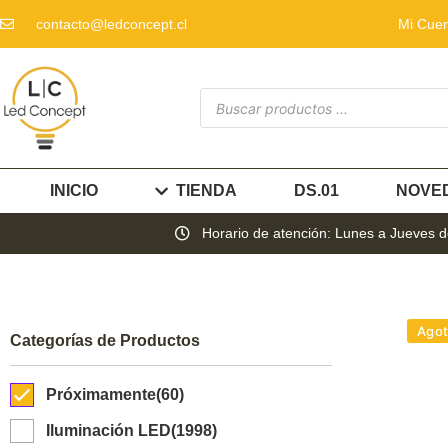
contacto@ledconcept.cl
Mi Cue
INICIO
TIENDA
DS.01
NOVE
Horario de atención: Lunes a Jueves de
Ago
Categorías de Productos
Próximamente
(60)
Iluminación LED
(1998)