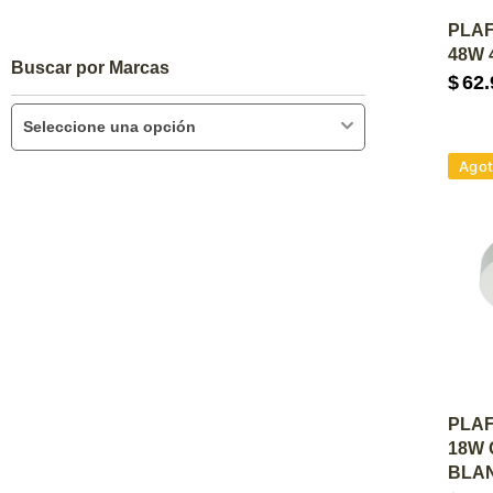
A
PLA
48W 
Buscar por Marcas
$
62.
Seleccione una opción
Ago
A
PLA
18W C
BLA