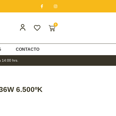
0
G
CONTACTO
a 14:00 hrs.
6W 6.500ºK