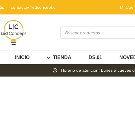
contacto@ledconcept.cl
Mi Cue
INICIO
TIENDA
DS.01
NOVE
Horario de atención: Lunes a Jueves de