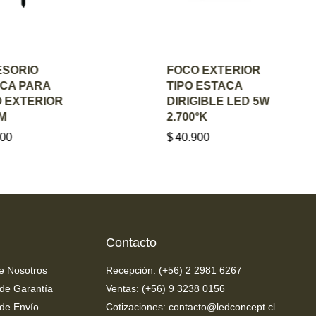
R AL
AGREGAR AL
IO
FOCO EXTERIOR
ITO
CARRITO
ARA
TIPO ESTACA
ERIOR
DIRIGIBLE LED 5W
2.700°K
$
40.900
Contacto
e Nosotros
Recepción: (+56) 2 2981 6267
 de Garantía
Ventas: (+56) 9 3238 0156
 de Envío
Cotizaciones: contacto@ledconcept.cl