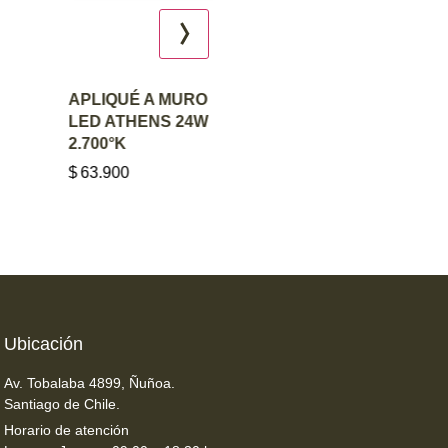
AGREGAR AL
AGREGAR AL
APLIQUÉ A MURO
FOCO TIPO
CARRITO
CARRITO
LED ATHENS 24W
BOLLARD BX LE
2.700°K
12W 2.700°K
$
63.900
$
75.900
Ubicación
Av. Tobalaba 4899, Ñuñoa.
Santiago de Chile.
Horario de atención