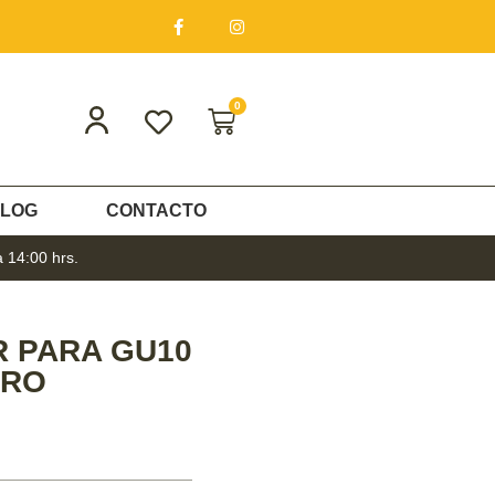
0
LOG
CONTACTO
a 14:00 hrs.
R PARA GU10
URO