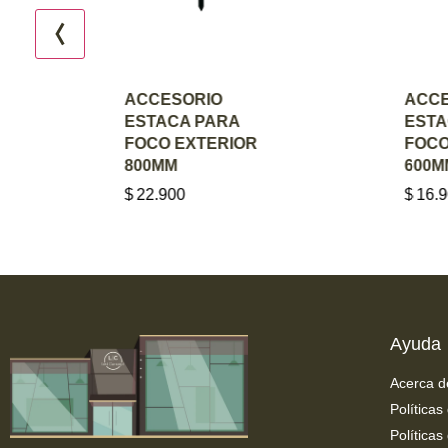
AGREGAR AL
AGREGA
ACCESORIO
ACCESOR
CARRITO
CARR
ESTACA PARA
ESTACA P
FOCO EXTERIOR
FOCO EXT
800MM
600MM
$
22.900
$
16.900
Ayuda
Acerca d
Políticas
Políticas