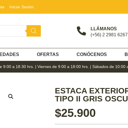
nta
Iniciar Sesión
LLÁMANOS
(+56) 2 2981 6267
EDADES
OFERTAS
CONÓCENOS
B
 9:00 a 18:30 hrs. | Viernes de 9:00 a 18:00 hrs. | Sábados de 10:00 
ESTACA EXTERIO
TIPO II GRIS OSC
$
25.900