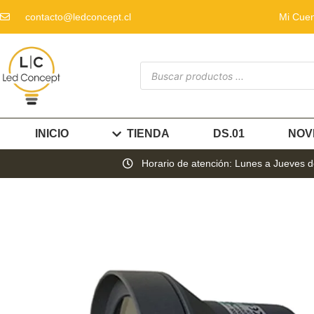
contacto@ledconcept.cl
Mi Cue
INICIO
TIENDA
DS.01
NOV
Horario de atención: Lunes a Jueves de