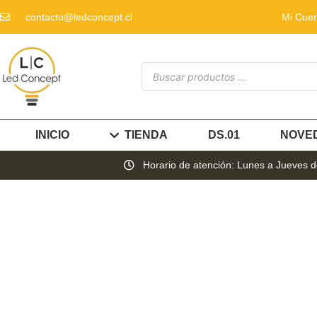
contacto@ledconcept.cl
Mi Cue
INICIO
TIENDA
DS.01
NOVE
Horario de atención: Lunes a Jueves de