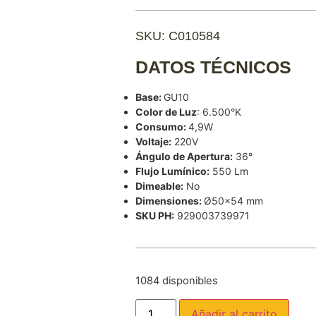
SKU: C010584
DATOS TÉCNICOS
Base:
GU10
Color de Luz
: 6.500°K
Consumo:
4,9W
Voltaje:
220V
Ángulo de Apertura:
36°
Flujo Lumínico:
550 Lm
Dimeable:
No
Dimensiones:
Ø50×54 mm
SKU PH:
929003739971
1084 disponibles
Añadir al carrito