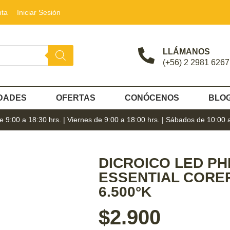
nta
Iniciar Sesión
LLÁMANOS
(+56) 2 2981 6267
DADES
OFERTAS
CONÓCENOS
BLO
 9:00 a 18:30 hrs. | Viernes de 9:00 a 18:00 hrs. | Sábados de 10:00 
DICROICO LED PH
ESSENTIAL CORE
6.500°K
$
2.900