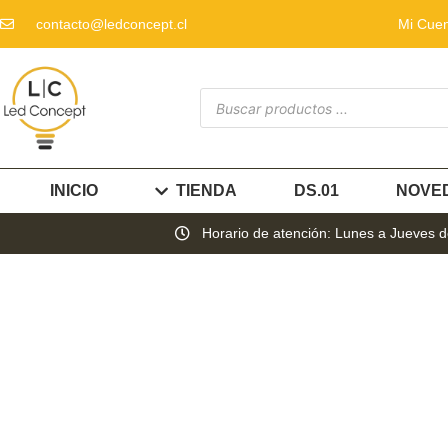
contacto@ledconcept.cl
Mi Cue
INICIO
TIENDA
DS.01
NOVE
Horario de atención: Lunes a Jueves de