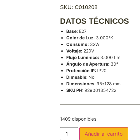
SKU: C010208
DATOS TÉCNICOS
Base:
E27
Color de Luz
: 3.000°K
Consumo:
32W
Voltaje:
220V
Flujo Lumínico:
3.000 Lm
Ángulo de Apertura:
30°
Protección IP:
IP20
Dimeable:
No
Dimensiones:
95*128 mm
SKU PH:
929001354722
1409 disponibles
Añadir al carrito