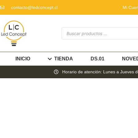
contacto@ledconcept.cl
Mi Cue
INICIO
TIENDA
DS.01
NOVE
Horario de atención: Lunes a Jueves de