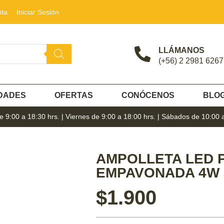
nta
Iniciar Sesión
LLÁMANOS
(+56) 2 2981 6267
DADES
OFERTAS
CONÓCENOS
BLO
 9:00 a 18:30 hrs. | Viernes de 9:00 a 18:00 hrs. | Sábados de 10:00 
AMPOLLETA LED P
EMPAVONADA 4W 3
$
1.900