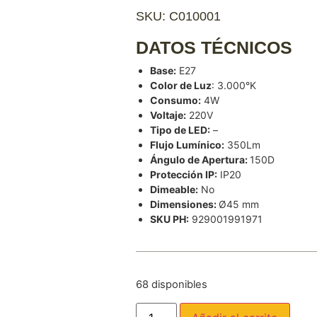
SKU: C010001
DATOS TÉCNICOS
Base:
E27
Color de Luz
: 3.000°K
Consumo:
4W
Voltaje:
220V
Tipo de LED:
–
Flujo Lumínico:
350Lm
Ángulo de Apertura:
150D
Protección IP:
IP20
Dimeable:
No
Dimensiones:
Ø45 mm
SKU PH:
929001991971
68 disponibles