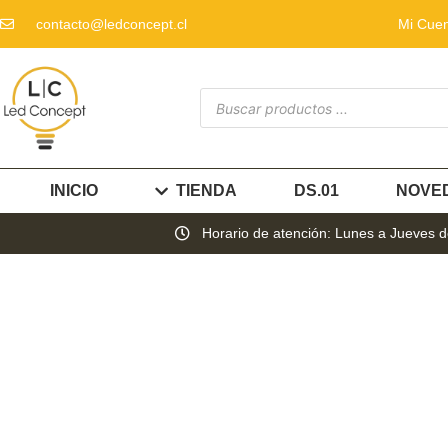
contacto@ledconcept.cl
Mi Cue
INICIO
TIENDA
DS.01
NOVE
Horario de atención: Lunes a Jueves de