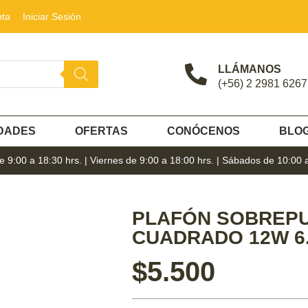
nta
Iniciar Sesión
LLÁMANOS
(+56) 2 2981 6267
DADES
OFERTAS
CONÓCENOS
BLO
 9:00 a 18:30 hrs. | Viernes de 9:00 a 18:00 hrs. | Sábados de 10:00 
PLAFÓN SOBREP
CUADRADO 12W 6.
$
5.500