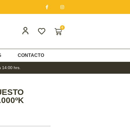
0
G
CONTACTO
a 14:00 hrs.
UESTO
000ºK