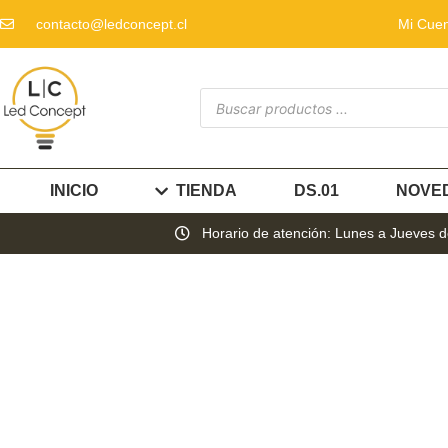
contacto@ledconcept.cl
Mi Cue
INICIO
TIENDA
DS.01
NOVE
Horario de atención: Lunes a Jueves de