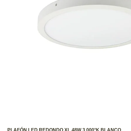
AGREGAR AL CARRITO
PLAFÓN LED REDONDO XL 48W 3.000°K BLANCO