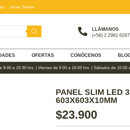
nta
Iniciar Sesión
LLÁMANOS
(+56) 2 2981 6267
DADES
OFERTAS
CONÓCENOS
BLO
 9:00 a 18:30 hrs. | Viernes de 9:00 a 18:00 hrs. | Sábados de 10:00 
PANEL SLIM LED 3
603X603X10MM
$
23.900