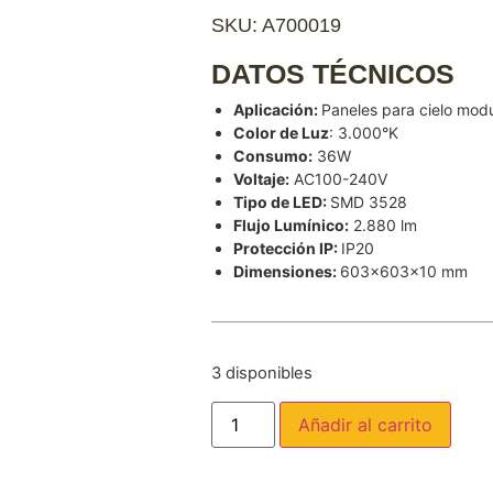
SKU: A700019
DATOS TÉCNICOS
Aplicación:
Paneles para cielo mod
Color de Luz
: 3.000°K
Consumo:
36W
Voltaje:
AC100-240V
Tipo de LED:
SMD 3528
Flujo Lumínico:
2.880 lm
Protección IP:
IP20
Dimensiones:
603x603x10 mm
3 disponibles
Añadir al carrito