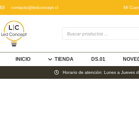
contacto@ledconcept.cl
Mi Cue
INICIO
TIENDA
DS.01
NOVE
Horario de atención: Lunes a Jueves de