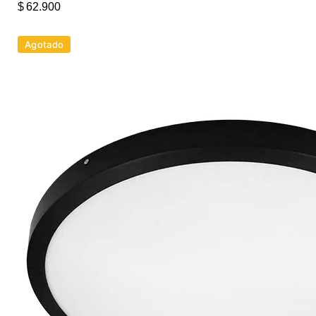
$
62.900
Agotado