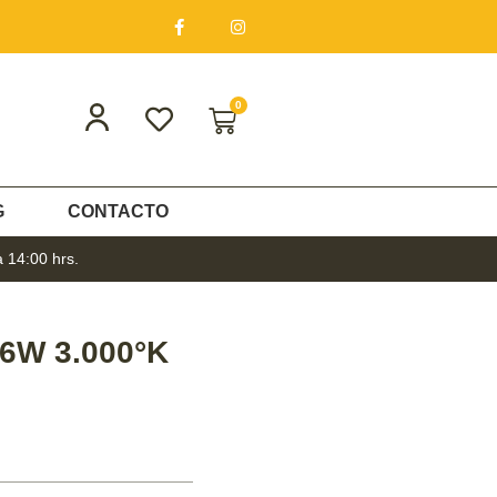
0
G
CONTACTO
a 14:00 hrs.
6W 3.000°K