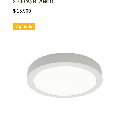
2.700°K) BLANCO
$
15.900
Agotado