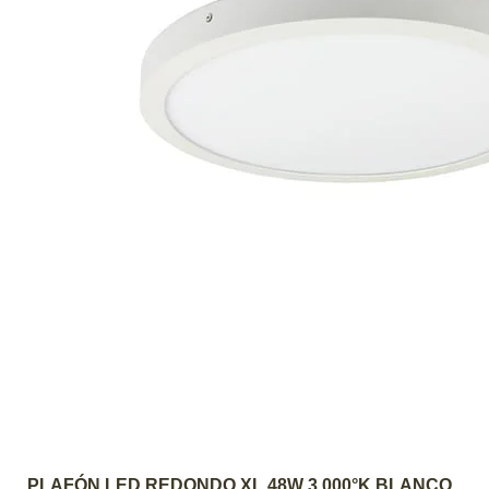
AGREGAR AL CARRITO
PLAFÓN LED REDONDO XL 48W 3.000°K BLANCO