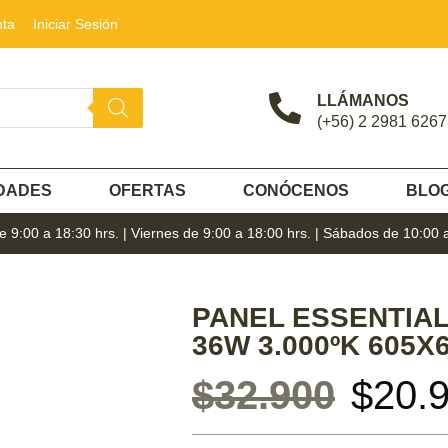
nta
Iniciar Sesión
LLÁMANOS
(+56) 2 2981 6267
DADES
OFERTAS
CONÓCENOS
BLO
 9:00 a 18:30 hrs. | Viernes de 9:00 a 18:00 hrs. | Sábados de 10:00 
PANEL ESSENTIAL
36W 3.000ºK 605X
$
32.900
$
20.