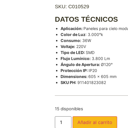
SKU: C010529
DATOS TÉCNICOS
Aplicación:
Paneles para cielo mod
Color de Luz
: 3.000°k
Consumo:
36W
Voltaje:
220V
Tipo de LED:
SMD
Flujo Lumínico:
3.800 Lm
Ángulo de Apertura:
Ø120°
Protección IP:
IP20
Dimensiones:
605 x 605 mm
SKU PH:
911401823082
15 disponibles
Añadir al carrito