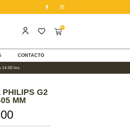
0
G
CONTACTO
a 14:00 hrs.
 PHILIPS G2
605 MM
900