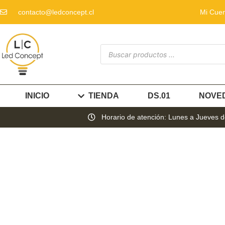
contacto@ledconcept.cl
Mi Cue
INICIO
TIENDA
DS.01
NOVE
Horario de atención: Lunes a Jueves de