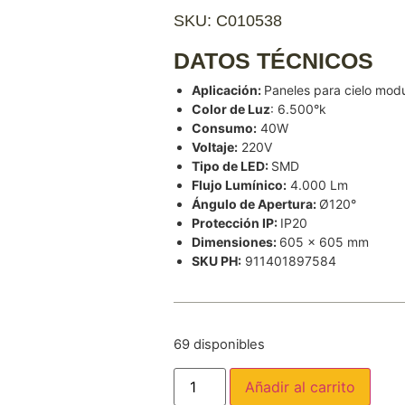
SKU: C010538
DATOS TÉCNICOS
Aplicación:
Paneles para cielo mod
Color de Luz
: 6.500°k
Consumo:
40W
Voltaje:
220V
Tipo de LED:
SMD
Flujo Lumínico:
4.000 Lm
Ángulo de Apertura:
Ø120°
Protección IP:
IP20
Dimensiones:
605 x 605 mm
SKU PH:
911401897584
69 disponibles
Añadir al carrito