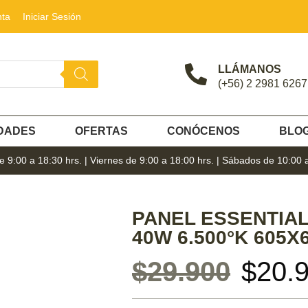
nta
Iniciar Sesión
LLÁMANOS
(+56) 2 2981 6267
DADES
OFERTAS
CONÓCENOS
BLO
 9:00 a 18:30 hrs. | Viernes de 9:00 a 18:00 hrs. | Sábados de 10:00 
PANEL ESSENTIAL
40W 6.500°K 605X
$
29.900
$
20.