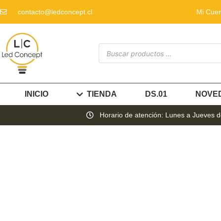
contacto@ledconcept.cl
Mi Cue
INICIO
TIENDA
DS.01
NOVE
Horario de atención: Lunes a Jueves de