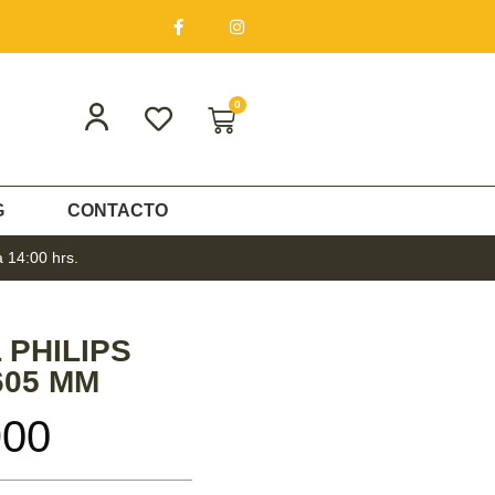
0
G
CONTACTO
a 14:00 hrs.
 PHILIPS
605 MM
900