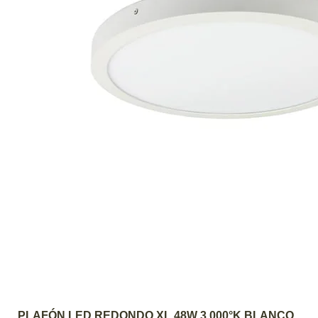
AGREGAR AL CARRITO
PLAFÓN LED REDONDO XL 48W 3.000°K BLANCO