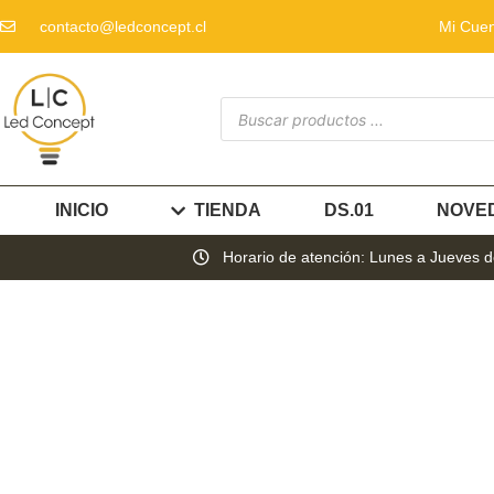
contacto@ledconcept.cl
Mi Cue
INICIO
TIENDA
DS.01
NOVE
Horario de atención: Lunes a Jueves de