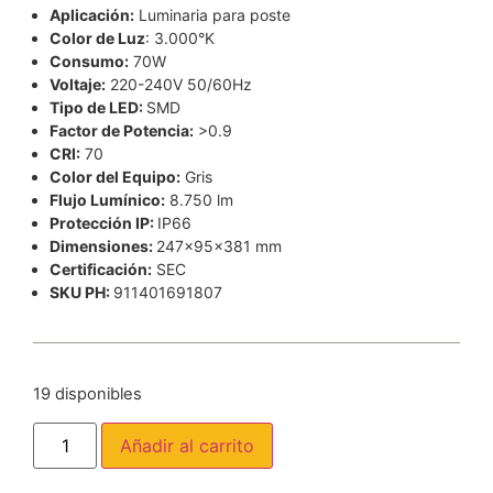
Aplicación:
Luminaria para poste
Color de Luz
: 3.000°K
Consumo:
70W
Voltaje:
220-240V 50/60Hz
Tipo de LED:
SMD
Factor de Potencia:
>0.9
CRI:
70
Color del Equipo:
Gris
Flujo Lumínico:
8.750 lm
Protección IP:
IP66
Dimensiones:
247x95x381 mm
Certificación:
SEC
SKU PH:
911401691807
19 disponibles
Añadir al carrito