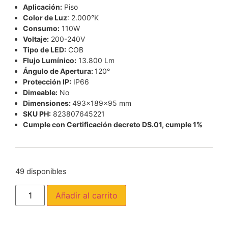
Aplicación:
Piso
Color de Luz
: 2.000°K
Consumo:
110W
Voltaje:
200-240V
Tipo de LED:
COB
Flujo Lumínico:
13.800 Lm
Ángulo de Apertura:
120°
Protección IP:
IP66
Dimeable:
No
Dimensiones:
493x189x95 mm
SKU PH:
823807645221
Cumple con Certificación decreto DS.01, cumple 1%
49 disponibles
Añadir al carrito