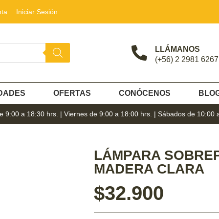
nta
Iniciar Sesión
LLÁMANOS
(+56) 2 2981 6267
DADES
OFERTAS
CONÓCENOS
BLO
 9:00 a 18:30 hrs. | Viernes de 9:00 a 18:00 hrs. | Sábados de 10:00 
LÁMPARA SOBRE
MADERA CLARA
$
32.900