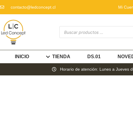
contacto@ledconcept.cl
Mi Cue
INICIO
TIENDA
DS.01
NOVE
Horario de atención: Lunes a Jueves de