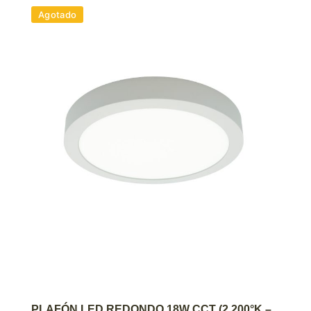
Agotado
AGREGAR AL CARRITO
PLAFÓN LED REDONDO 18W CCT (2.200°K –