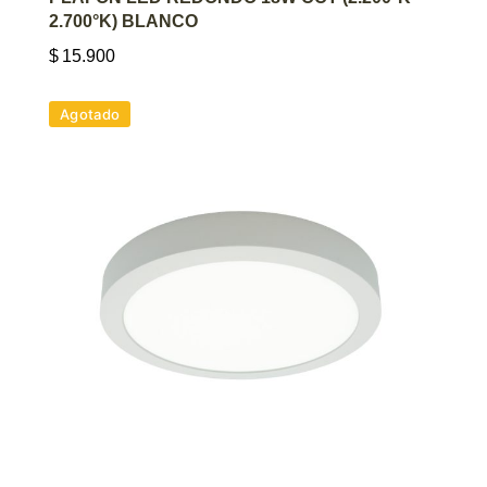
2.700°K) BLANCO
$
15.900
Agotado