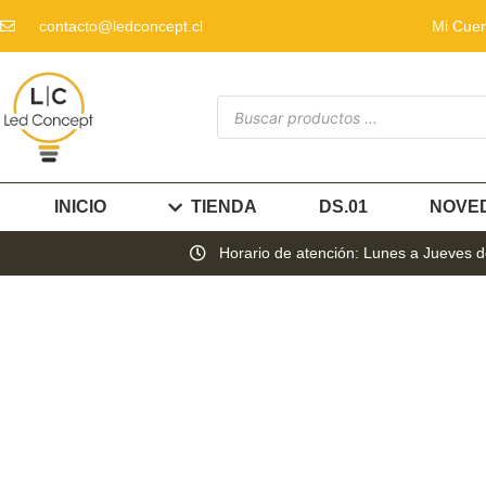
contacto@ledconcept.cl
Mi Cue
INICIO
TIENDA
DS.01
NOVE
Horario de atención: Lunes a Jueves de