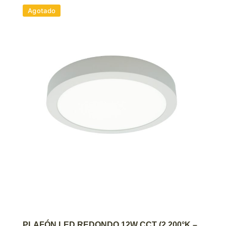
Agotado
AGREGAR AL CARRITO
PLAFÓN LED REDONDO 12W CCT (2.200°K –