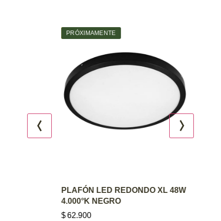
Agotado
PRÓXIMAMENTE
AGREGAR AL CARRITO
PLAFÓN LED REDONDO XL 48W
4.000°K NEGRO
$
62.900