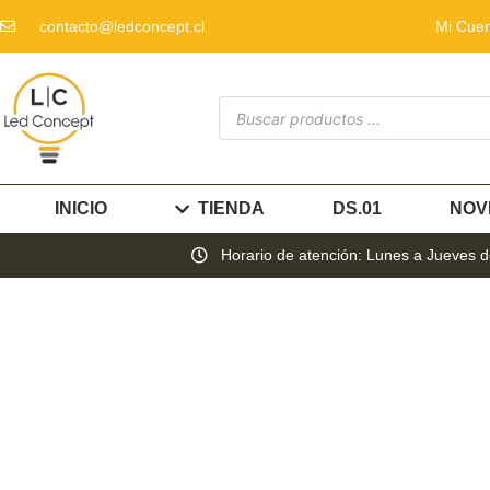
contacto@ledconcept.cl
Mi Cue
INICIO
TIENDA
DS.01
NOV
Horario de atención: Lunes a Jueves de