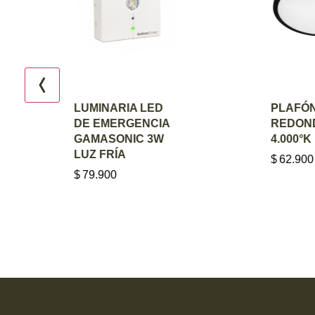
AGREGAR AL
AGREGA
LUMINARIA LED
PLAFÓN L
CARRITO
CARRI
DE EMERGENCIA
REDONDO 
GAMASONIC 3W
4.000°K N
LUZ FRÍA
$
62.900
$
79.900