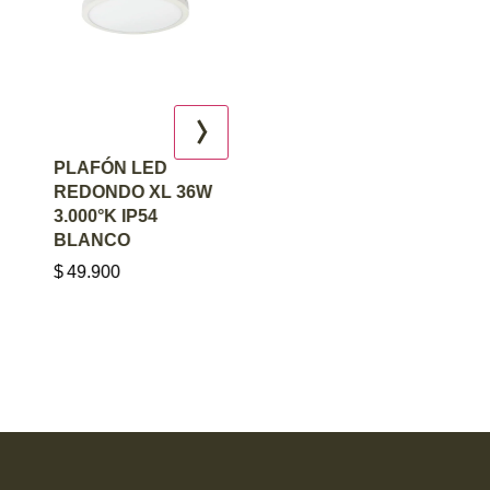
AGREGAR AL
AGREGAR AL
PLAFÓN LED
PLAFÓN LED
CARRITO
CARRITO
REDONDO XL 36W
REDONDO 18W
3.000°K IP54
CCT (2.200°K –
BLANCO
2.700°K) NEGRO
$
49.900
$
15.900