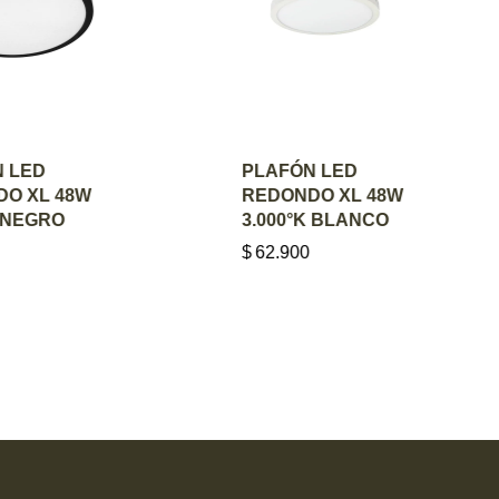
R AL
AGREGAR AL
ED
PLAFÓN LED
TO
CARRITO
XL 48W
REDONDO XL 48W
EGRO
3.000°K BLANCO
$
62.900