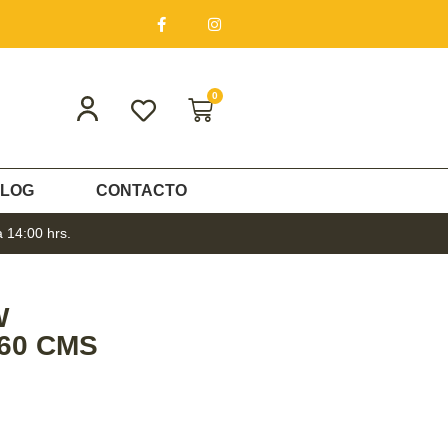
0
LOG
CONTACTO
a 14:00 hrs.
W
60 CMS