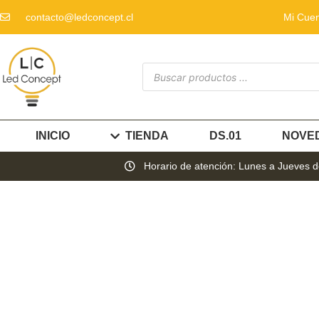
contacto@ledconcept.cl
Mi Cue
INICIO
TIENDA
DS.01
NOVE
Horario de atención: Lunes a Jueves de