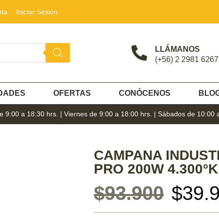
nta
Iniciar Sesión
LLÁMANOS
(+56) 2 2981 6267
DADES
OFERTAS
CONÓCENOS
BLO
 9:00 a 18:30 hrs. | Viernes de 9:00 a 18:00 hrs. | Sábados de 10:00 
CAMPANA INDUST
PRO 200W 4.300°K
$
93.900
$
39.