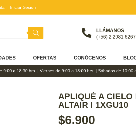
nta
Iniciar Sesión
LLÁMANOS
(+56) 2 2981 6267
DADES
OFERTAS
CONÓCENOS
BLO
 9:00 a 18:30 hrs. | Viernes de 9:00 a 18:00 hrs. | Sábados de 10:00 
APLIQUÉ A CIELO
ALTAIR I 1XGU10
$
6.900