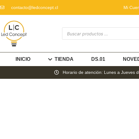
contacto@ledconcept.cl
Mi Cue
INICIO
TIENDA
DS.01
NOVE
Horario de atención: Lunes a Jueves de